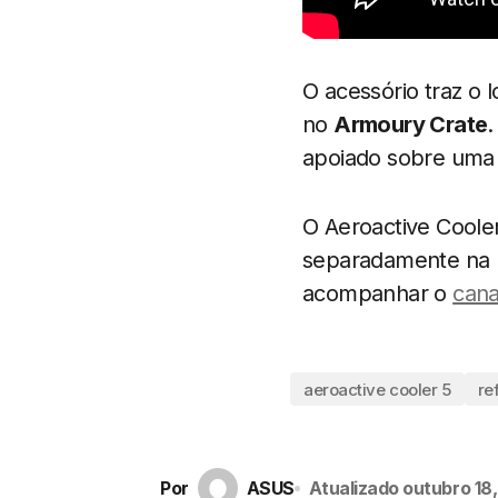
O acessório traz o
no
Armoury Crate
.
apoiado sobre uma 
O Aeroactive Coole
separadamente na L
acompanhar o
cana
aeroactive cooler 5
re
Por
ASUS
Atualizado
outubro 18,