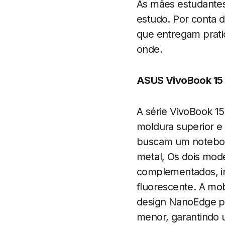
As mães estudantes
estudo. Por conta d
que entregam pratic
onde.
ASUS VivoBook 15 
A série VivoBook 15
moldura superior e
buscam um noteboo
metal, Os dois mod
complementados, in
fluorescente. A mo
design NanoEdge p
menor, garantindo 