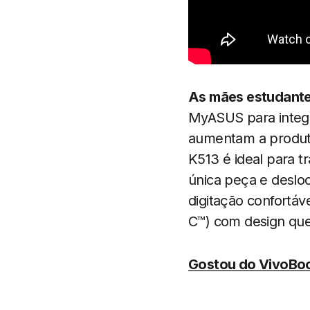
As mães estudant
MyASUS para integr
aumentam a produti
K513 é ideal para 
única peça e deslo
digitação confortáv
C™) com design que 
Gostou do VivoBoo