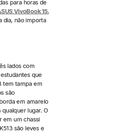
das para horas de
ASUS VivoBook 15
,
a dia, não importa
rês lados com
s estudantes que
3 tem tampa em
os são
 borda em amarelo
 qualquer lugar. O
r em um chassi
K513 são leves e