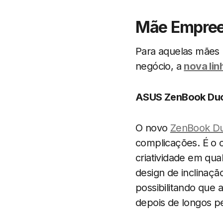
Mãe Empre
Para aquelas mães m
negócio, a
nova lin
ASUS ZenBook Duo
O novo
ZenBook D
complicações. É o 
criatividade em qua
design de inclinaç
possibilitando que
depois de longos pe