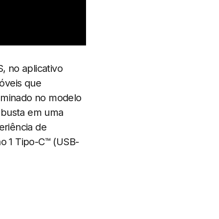
 no aplicativo
óveis que
luminado no modelo
robusta em uma
riência de
ão 1 Tipo-C™ (USB-