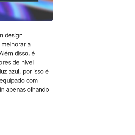
m design
 melhorar a
Além disso, é
res de nível
uz azul, por isso é
m equipado com
gin apenas olhando