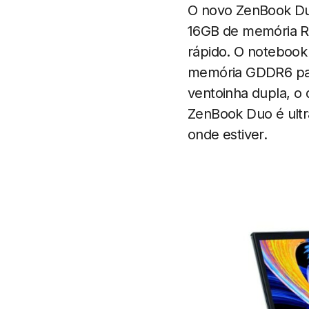
O novo ZenBook Duo
16GB de memória R
rápido. O notebook
memória GDDR6 par
ventoinha dupla, o q
ZenBook Duo é ultr
onde estiver.