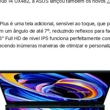
Duo 14 UX482, a ASUS lançou também os novos
Z
us é uma tela adicional, sensível ao toque, que p
um ângulo de até 7º, reduzindo reflexos para facil
,6” Full HD de nível IPS funciona perfeitamente com
recendo inúmeras maneiras de otimizar e personaliz