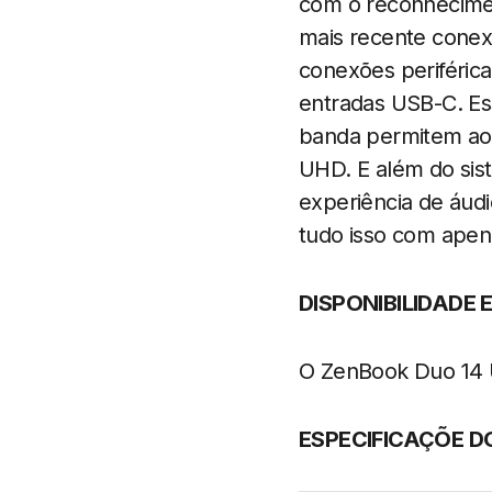
com o reconhecimen
mais recente conexã
conexões periféric
entradas USB-C. Es
banda permitem aos
UHD. E além do si
experiência de áud
tudo isso com apen
DISPONIBILIDADE 
O ZenBook Duo 14
ESPECIFICAÇÕE D