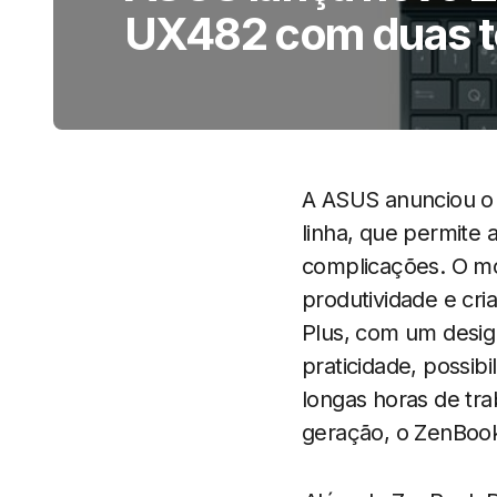
UX482 com duas t
A ASUS anunciou 
linha, que permite 
complicações. O mo
produtividade e cri
Plus, com um desig
praticidade, possib
longas horas de tra
geração, o ZenBook