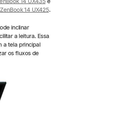
enBook 14 UX435
e
ZenBook 14 UX425
.
ode inclinar
itar a leitura. Essa
 a tela principal
ar os fluxos de