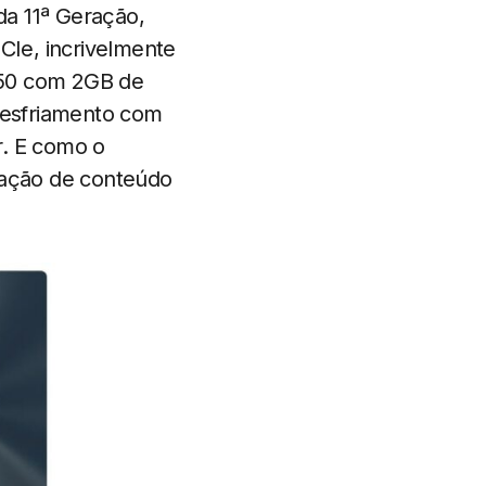
da 11ª Geração,
e, incrivelmente
450 com 2GB de
resfriamento com
ir. E como o
riação de conteúdo