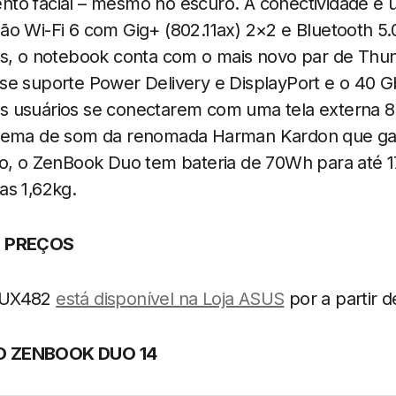
to facial – mesmo no escuro. A conectividade é u
o Wi-Fi 6 com Gig+ (802.11ax) 2×2 e Bluetooth 5.0. 
as, o notebook conta com o mais novo par de Thu
se suporte Power Delivery e DisplayPort e o 40 G
 usuários se conectarem com uma tela externa 8
stema de som da renomada Harman Kardon que ga
io, o ZenBook Duo tem bateria de 70Wh para até 1
as 1,62kg.
E PREÇOS
 UX482
está disponível na Loja ASUS
por a partir d
O ZENBOOK DUO 14