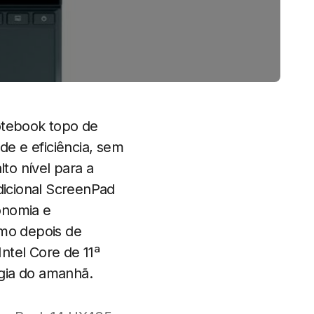
otebook topo de
de e eficiência, sem
to nível para a
adicional ScreenPad
onomia e
smo depois de
ntel Core de 11ª
gia do amanhã.