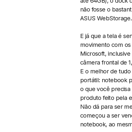
até 64GB), o dock 
não fosse o bastan
ASUS WebStorage.
E já que a tela é s
movimento com os
Microsoft, inclusiv
câmera frontal de 1
E o melhor de tudo
portátil: notebook
o que você precisa 
produto feito pela 
Não dá para ser me
começou a ser vend
notebook, ao mesm