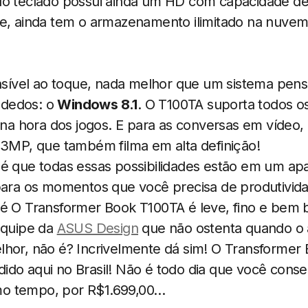
do teclado possui ainda um HD com capacidade 
te, ainda tem o armazenamento ilimitado na nuvem
ensível ao toque, nada melhor que um sistema pen
 dedos: o
Windows 8.1
. O T100TA suporta todos o
e na hora dos jogos. E para as conversas em vídeo, 
,3MP, que também filma em alta definição!
 é que todas essas possibilidades estão em um ap
 para os momentos que você precisa de produtivida
é O Transformer Book T100TA é leve, fino e bem bo
equipe da
ASUS Design
que não ostenta quando o 
lhor, não é? Incrivelmente dá sim! O Transformer
ido aqui no Brasil! Não é todo dia que você cons
o tempo, por R$1.699,00…