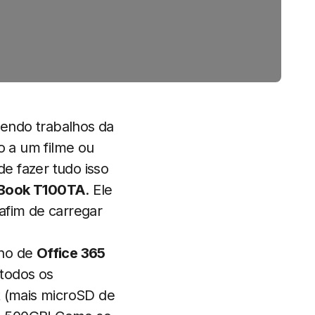
zendo trabalhos da
o a um filme ou
e fazer tudo isso
 Book T100TA
. Ele
afim de carregar
ano de
Office 365
todos os
 (mais microSD de