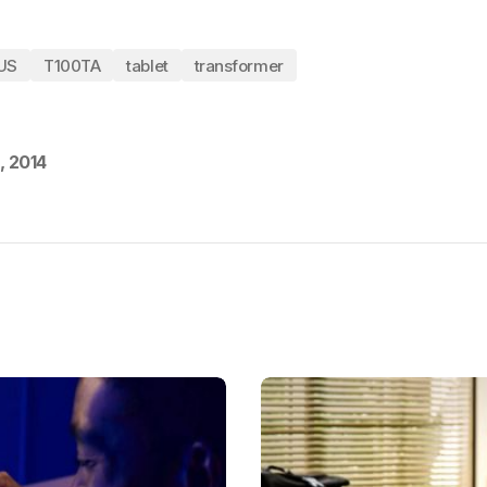
US
T100TA
tablet
transformer
, 2014