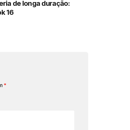
ria de longa duração:
k 16
om
*