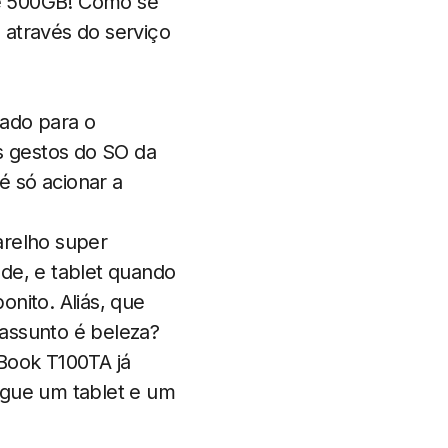
de 500GB! Como se
 através do serviço
sado para o
s gestos do SO da
é só acionar a
arelho super
de, e tablet quando
nito. Aliás, que
assunto é beleza?
 Book T100TA já
egue um tablet e um