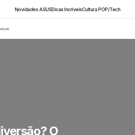
Novidades ASUS
Dicas Incríveis
Cultura POP/Tech
coisas
diversão? O