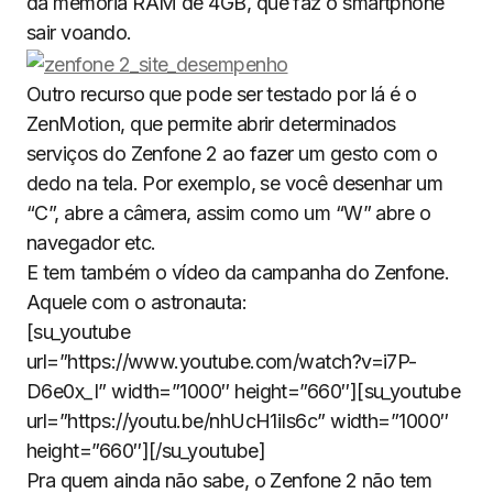
da memória RAM de 4GB, que faz o smartphone
sair voando.
Outro recurso que pode ser testado por lá é o
ZenMotion, que permite abrir determinados
serviços do Zenfone 2 ao fazer um gesto com o
dedo na tela. Por exemplo, se você desenhar um
“C”, abre a câmera, assim como um “W” abre o
navegador etc.
E tem também o vídeo da campanha do Zenfone.
Aquele com o astronauta:
[su_youtube
url=”https://www.youtube.com/watch?v=i7P-
D6e0x_I” width=”1000″ height=”660″][su_youtube
url=”https://youtu.be/nhUcH1iIs6c” width=”1000″
height=”660″][/su_youtube]
Pra quem ainda não sabe, o Zenfone 2 não tem