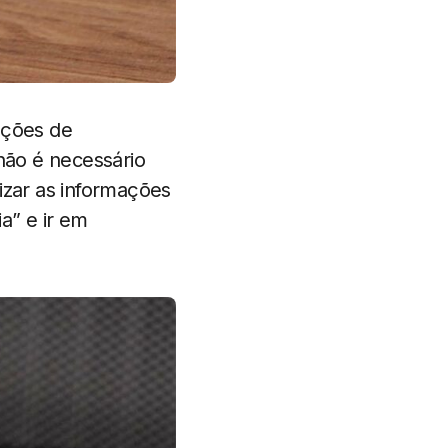
ações de
 não é necessário
izar as informações
a” e ir em