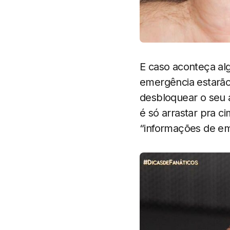
E caso aconteça al
emergência estarão 
desbloquear o seu a
é só arrastar pra c
“informações de em