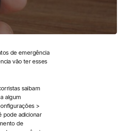
tatos de emergência
ncia vão ter esses
corristas saibam
ma algum
configurações >
ê pode adicionar
imento de