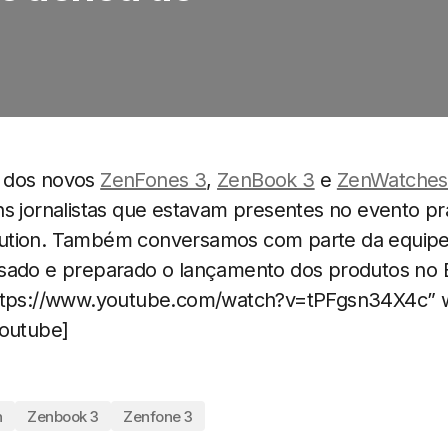
 dos novos
ZenFones 3
,
ZenBook 3
e
ZenWatches
ns jornalistas que estavam presentes no evento pr
ution. Também conversamos com parte da equip
sado e preparado o lançamento dos produtos no Br
https://www.youtube.com/watch?v=tPFgsn34X4c” 
youtube]
n
Zenbook 3
Zenfone 3