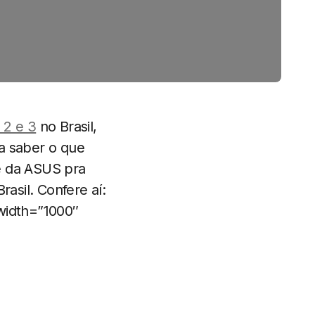
 2 e 3
no Brasil,
a saber o que
e da ASUS pra
asil. Confere aí:
width=”1000″