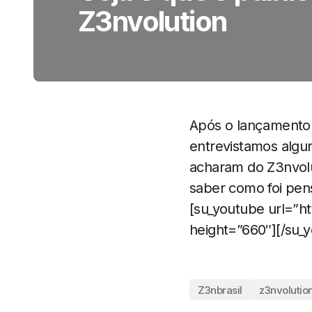
Z3nvolution
Após o lançamento
entrevistamos algu
acharam do Z3nvol
saber como foi pen
[su_youtube url=”
height=”660″][/su_
Z3nbrasil
z3nvolutio