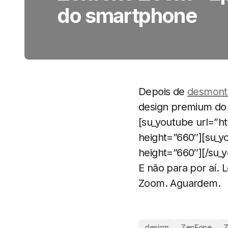
do smartphone
Depois de
desmont
design premium do
[su_youtube url=”
height=”660″][su_y
height=”660″][/su_
E não para por aí.
Zoom. Aguardem.
design
ZenFone
Z