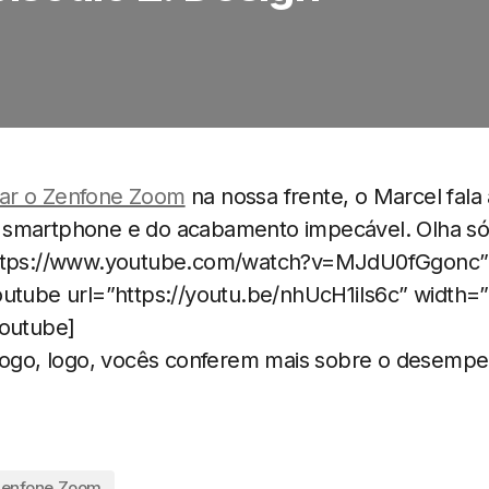
ar o Zenfone Zoom
na nossa frente, o Marcel fala
 smartphone e do acabamento impecável. Olha só
https://www.youtube.com/watch?v=MJdU0fGgonc”
outube url=”https://youtu.be/nhUcH1iIs6c” width=
youtube]
 Logo, logo, vocês conferem mais sobre o desemp
enfone Zoom