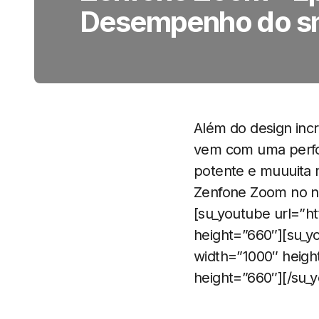
Desempenho do s
Além do design inc
vem com uma perfo
potente e muuuita
Zenfone Zoom no no
[su_youtube url=”
height=”660″][su_
width=”1000″ heigh
height=”660″][/su_