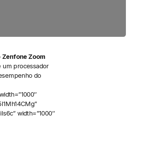
o
Zenfone Zoom
e um processador
 desempenho do
width=”1000″
c5I1Mh14CMg”
iIs6c” width=”1000″