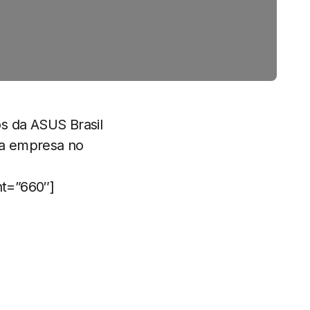
 da ASUS Brasil
da empresa no
ht=”660″]