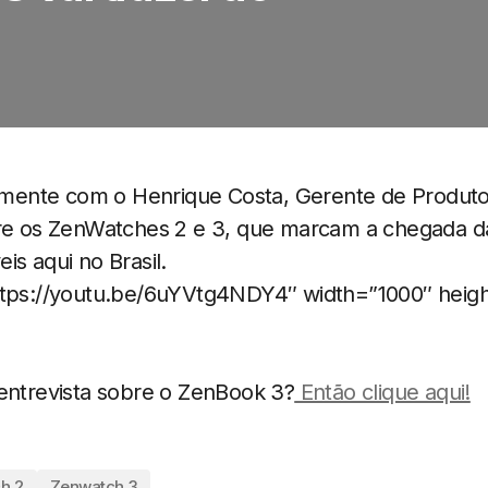
ente com o Henrique Costa, Gerente de Produtos
bre os ZenWatches 2 e 3, que marcam a chegada 
is aqui no Brasil.
ttps://youtu.be/6uYVtg4NDY4″ width=”1000″ heig
 entrevista sobre o ZenBook 3?
Então clique aqui!
h 2
Zenwatch 3