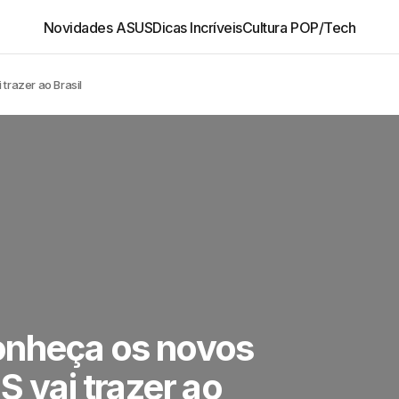
Novidades ASUS
Dicas Incríveis
Cultura POP/Tech
trazer ao Brasil
onheça os novos
S vai trazer ao