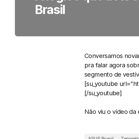
Brasil
Conversamos novam
pra falar agora so
segmento de vestíve
[su_youtube url=”h
[/su_youtube]
Não viu o vídeo da
ASUS Brasil
Zenwatc