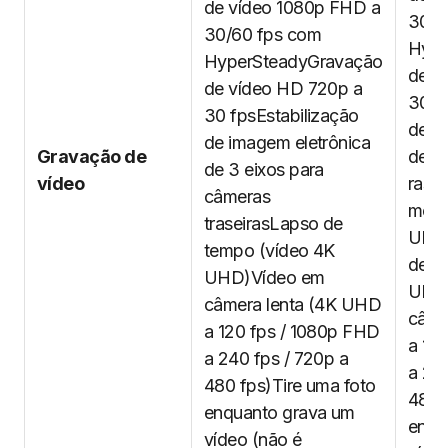
de vídeo 1080p FHD a
30/6
30/60 fps com
Hype
HyperSteadyGravação
de v
de vídeo HD 720p a
30 f
30 fpsEstabilização
de i
de imagem eletrônica
Gravação de
de 3
de 3 eixos para
vídeo
rast
câmeras
movi
traseirasLapso de
UHD 
tempo (vídeo 4K
de t
UHD)Vídeo em
UHD
câmera lenta (4K UHD
câme
a 120 fps / 1080p FHD
a 12
a 240 fps / 720p a
a 24
480 fps)Tire uma foto
480 
enquanto grava um
enqu
vídeo (não é