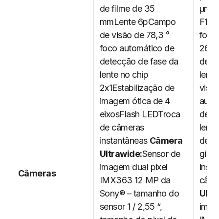
de filme de 35
µmAb
mmLente 6pCampo
F1.8
de visão de 78,3 °
focal
foco automático de
26,6
detecção de fase da
de f
lente no chip
lent
2x1Estabilização de
visão
imagem ótica de 4
auto
eixosFlash LEDTroca
dete
de câmeras
lente
instantâneas
Câmera
de L
Ultrawide:
Sensor de
girat
imagem dual pixel
inst
Câmeras
IMX363 12 MP da
câm
Sony® – tamanho do
Ultr
sensor 1 / 2,55 “,
imag