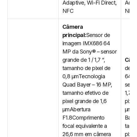
Adaptive, Wi-Fi Direct,
Adapt
NFC
NFC
Câmera
principal:
Sensor de
imagem IMX686 64
MP da Sony® – sensor
grande de 1 / 1,7 “,
Câme
tamanho de pixel de
de i
0,8 µmTecnologia
64 M
Quad Bayer – 16 MP,
senso
tamanho efetivo de
1,73 
pixel grande de 1,6
pixel
µmAbertura
µmTe
F1.8Comprimento
Baye
focal equivalente a
tama
26,6 mm em câmera
pixel