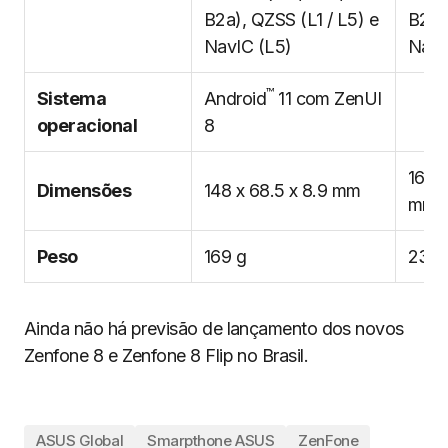
B2a), QZSS (L1 / L5) e
B2a),
NavIC (L5)
NavI
™
Sistema
Android
11 com ZenUI
operacional
8
165.0
Dimensões
148 x 68.5 x 8.9 mm
mm
Peso
169 g
230 
Ainda não há previsão de lançamento dos novos
Zenfone 8 e Zenfone 8 Flip no Brasil.
ASUS Global
Smarpthone ASUS
ZenFone