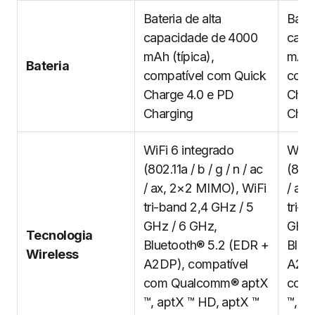
Bateria de alta
Bater
capacidade de 4000
capa
mAh (típica),
mAh (
Bateria
compatível com Quick
comp
Charge 4.0 e PD
Char
Charging
Char
WiFi 6 integrado
WiFi
(802.11a / b / g / n / ac
(802.
/ ax, 2×2 MIMO), WiFi
/ ax
tri-band 2,4 GHz / 5
tri-b
GHz / 6 GHz,
GHz 
Tecnologia
Bluetooth® 5.2 (EDR +
Blue
Wireless
A2DP), compatível
A2DP
com Qualcomm® aptX
com 
™, aptX ™ HD, aptX ™
™, a