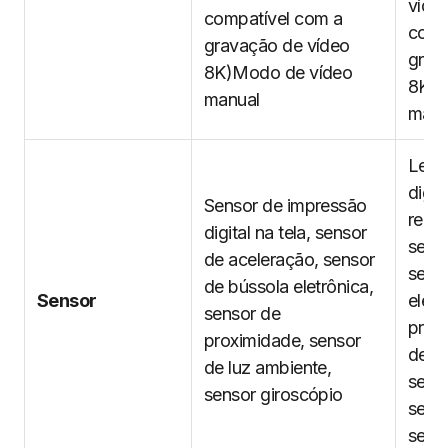
víde
compatível com a
comp
gravação de vídeo
grav
8K)Modo de vídeo
8K)M
manual
manu
Leit
digita
Sensor de impressão
reco
digital na tela, sensor
sens
de aceleração, sensor
sens
de bússola eletrônica,
Sensor
eletr
sensor de
prox
proximidade, sensor
de lu
de luz ambiente,
senso
sensor giroscópio
sens
senso