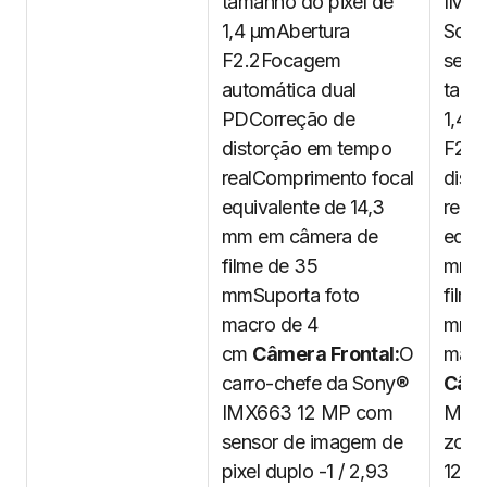
tamanho do pixel de
IMX3
1,4 µmAbertura
Sony
F2.2Focagem
senso
automática dual
tama
PDCorreção de
1,4 
distorção em tempo
F2.2
realComprimento focal
dist
equivalente de 14,3
real
mm em câmera de
equiv
filme de 35
mm e
mmSuporta foto
film
macro de 4
mmSu
cm
Câmera Frontal:
O
macr
carro-chefe da Sony®
Câme
IMX663 12 MP com
MPZo
sensor de imagem de
zoom
pixel duplo -1 / 2,93
12xC