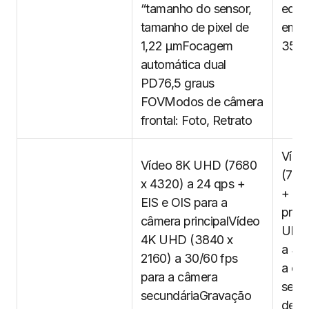
“tamanho do sensor,
equi
tamanho de pixel de
em c
1,22 µmFocagem
35 
automática dual
PD76,5 graus
FOVModos de câmera
frontal: Foto, Retrato
Víde
Vídeo 8K UHD (7680
(768
x 4320) a 24 qps +
+ EI
EIS e OIS para a
prin
câmera principalVídeo
UHD 
4K UHD (3840 x
a 30
2160) a 30/60 fps
a câ
para a câmera
secu
secundáriaGravação
de v