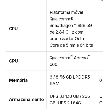
Plataforma móvel
Qualcomm®
Snapdragon ™ 888 5G
CPU
de 2,84 GHz com
processador Octa-
Core de 5 nm e 64 bits
®
™
Qualcomm
Adreno
GPU
660
6 / 8 /16 GB LPDDR5
Memória
8 G
RAM
UFS 3.1 128 GB / 256
UFS 
Armazenamento
GB, UFS 2.1 64G
GB