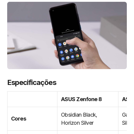
Especificações
ASUS Zenfone 8
ASUS
Obsidian Black,
Galac
Cores
Horizon Silver
Silve