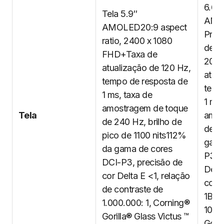
6.67
Tela 5.9″
AMOL
AMOLED20:9 aspect
Prop
ratio, 2400 x 1080
de 9
FHD+Taxa de
20: 
atualização de 120 Hz,
atua
tempo de resposta de
temp
1 ms, taxa de
1 ms,
amostragem de toque
Tela
amos
de 240 Hz, brilho de
de 2
pico de 1100 nits112%
gama
da gama de cores
P3, 
DCI-P3, precisão de
Delta
cor Delta E <1, relação
cont
de contraste de
1Bril
1.000.000: 1, Corning®
1000
Gorilla® Glass Victus ™
Goril