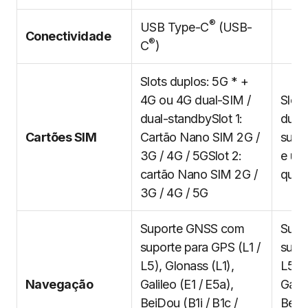
®
USB Type-C
(USB-
Conectividade
®
C
)
Slots duplos: 5G * +
4G ou 4G dual-SIM /
Slots
dual-standbySlot 1:
dual
Cartões SIM
Cartão Nano SIM 2G /
supo
3G / 4G / 5GSlot 2:
e um
cartão Nano SIM 2G /
que 
3G / 4G / 5G
Suporte GNSS com
Supo
suporte para GPS (L1 /
supor
L5), Glonass (L1),
L5), 
Navegação
Galileo (E1 / E5a),
Galil
BeiDou (B1i / B1c /
BeiDo