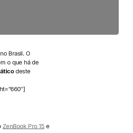
o Brasil. O
om o que há de
ático
deste
ht=”660″]
o
ZenBook Pro 15
e