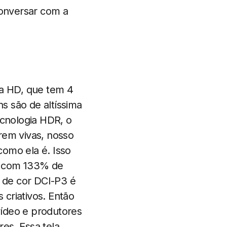
conversar com a
a HD, que tem 4
ns são de altíssima
ecnologia HDR, o
rem vivas, nosso
como ela é. Isso
a com 133% de
 de cor DCI-P3 é
 criativos. Então
 vídeo e produtores
es. Essa tela