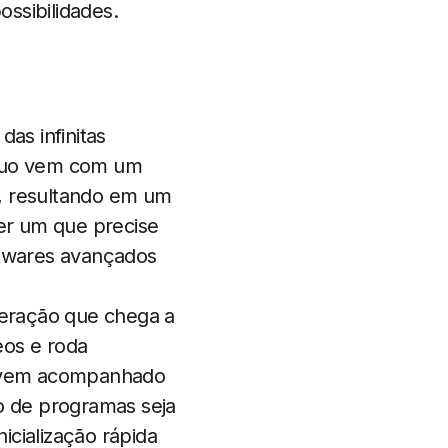
ossibilidades.
as infinitas
 Duo vem com um
a, resultando em um
uer um que precise
ftwares avançados
eração que chega a
eos e roda
le vem acompanhado
ão de programas seja
nicialização rápida