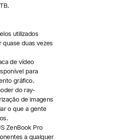
TB.
los utilizados
er quase duas vezes
ca de vídeo
isponível para
nto gráfico.
poder do ray-
rização de imagens
iar o que a gente
os.
US ZenBook Pro
onentes a qualquer