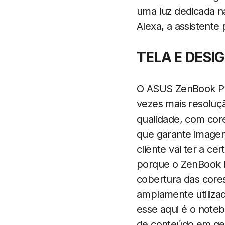
uma luz dedicada na
Alexa, a assistente
TELA E DESI
O ASUS ZenBook Pr
vezes mais resoluçã
qualidade, com core
que garante imagen
cliente vai ter a 
porque o ZenBook 
cobertura das core
amplamente utilizado
esse aqui é o noteb
de conteúdo em gera