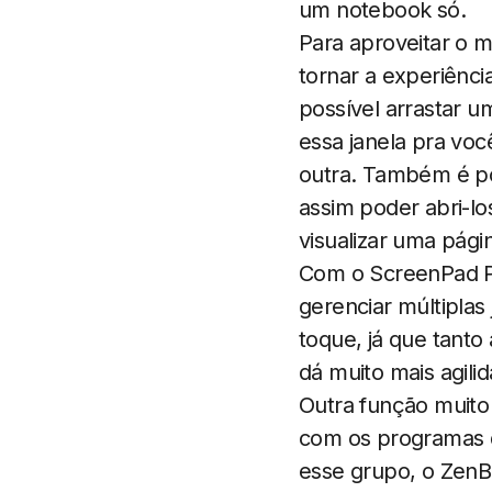
um notebook só.
Para aproveitar o m
tornar a experiênc
possível arrastar u
essa janela pra voc
outra. Também é pos
assim poder abri-l
visualizar uma págin
Com o ScreenPad Plu
gerenciar múltipla
toque, já que tanto
dá muito mais agili
Outra função muito 
com os programas q
esse grupo, o ZenB