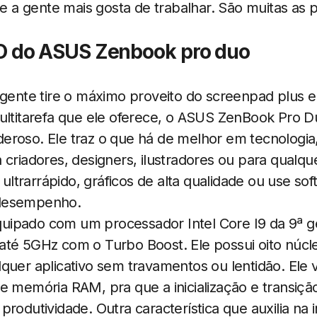
ue a gente mais gosta de trabalhar. São muitas as p
do ASUS Zenbook pro duo
 gente tire o máximo proveito do screenpad plus e d
multitarefa que ele oferece, o ASUS ZenBook Pro
eroso. Ele traz o que há de melhor em tecnologi
 criadores, designers, ilustradores ou para qualq
ltrarrápido, gráficos de alta qualidade ou use so
 desempenho.
ipado com um processador Intel Core I9 da 9ª g
até 5GHz com o Turbo Boost. Ele possui oito núcl
lquer aplicativo sem travamentos ou lentidão. E
e memória RAM, pra que a inicialização e transiç
rodutividade. Outra característica que auxilia na i