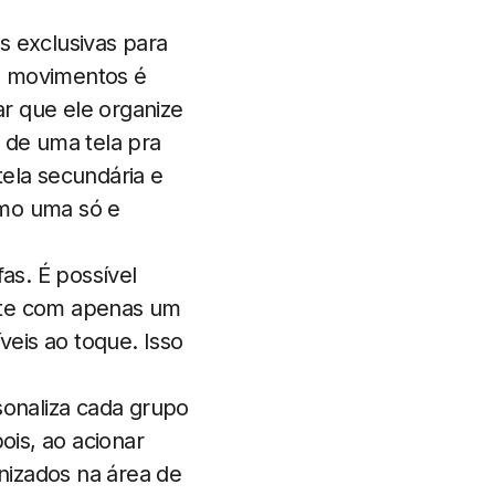
s exclusivas para
s movimentos é
ar que ele organize
 de uma tela pra
tela secundária e
omo uma só e
as. É possível
ente com apenas um
veis ao toque. Isso
sonaliza cada grupo
is, ao acionar
nizados na área de