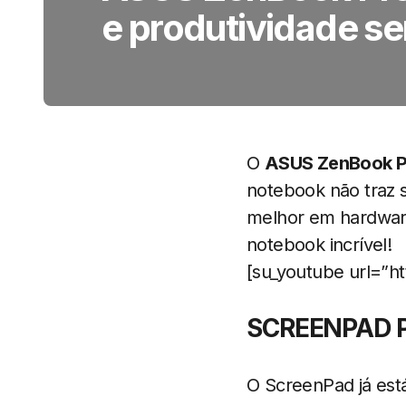
e produtividade se
O
ASUS ZenBook P
notebook não traz 
melhor em hardware
notebook incrível!
[su_youtube url=”h
SCREENPAD 
O ScreenPad já es