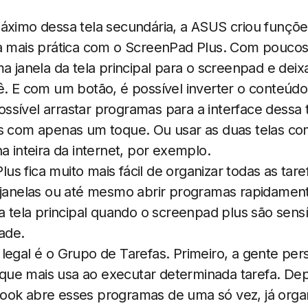
áximo dessa tela secundária, a ASUS criou funçõe
ia mais prática com o ScreenPad Plus. Com pouco
ma janela da tela principal para o screenpad e deix
ê. E com um botão, é possível inverter o conteúdo
sível arrastar programas para a interface dessa 
os com apenas um toque. Ou usar as duas telas c
a inteira da internet, por exemplo.
s fica muito mais fácil de organizar todas as taref
s janelas ou até mesmo abrir programas rapidam
 a tela principal quando o screenpad plus são sensí
dade.
legal é o Grupo de Tarefas. Primeiro, a gente per
ue mais usa ao executar determinada tarefa. Depo
ook abre esses programas de uma só vez, já orga