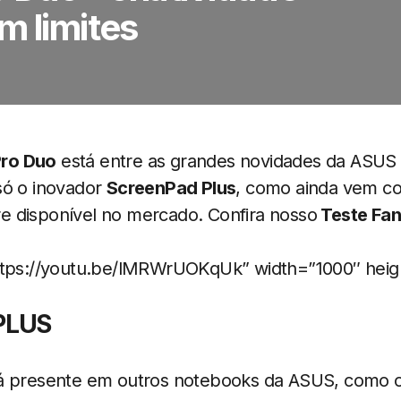
m limites
ro Duo
está entre as grandes novidades da ASUS n
só o inovador
ScreenPad Plus
, como ainda vem c
 disponível no mercado. Confira nosso
Teste Fan
ttps://youtu.be/lMRWrUOKqUk” width=”1000″ heig
PLUS
tá presente em outros notebooks da ASUS, como 