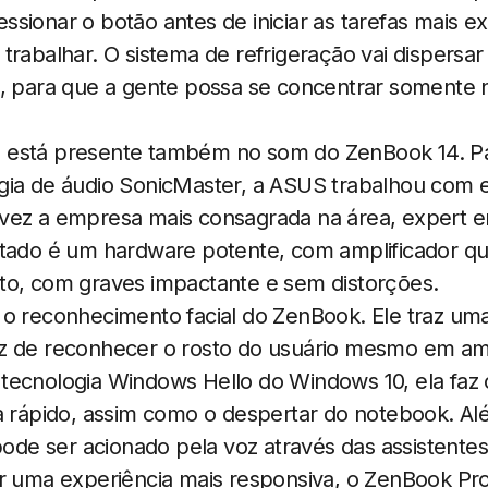
sionar o botão antes de iniciar as tarefas mais e
trabalhar. O sistema de refrigeração vai dispersar
o, para que a gente possa se concentrar somente 
está presente também no som do ZenBook 14. Par
gia de áudio SonicMaster, a ASUS trabalhou com e
vez a empresa mais consagrada na área, expert e
ltado é um hardware potente, com amplificador q
to, com graves impactante e sem distorções.
 o reconhecimento facial do ZenBook. Ele traz u
z de reconhecer o rosto do usuário mesmo em am
tecnologia Windows Hello do Windows 10, ela faz 
a rápido, assim como o despertar do notebook. Al
e ser acionado pela voz através das assistentes
ar uma experiência mais responsiva, o ZenBook Pro