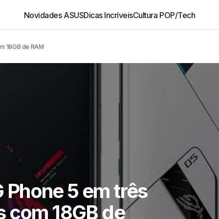
Novidades ASUS
Dicas Incríveis
Cultura POP/Tech
om 18GB de RAM
 Phone 5 em três
s com 18GB de