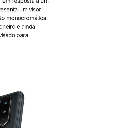
, em resposta a um
resenta um visor
são monocromática.
oneiro e ainda
visado para