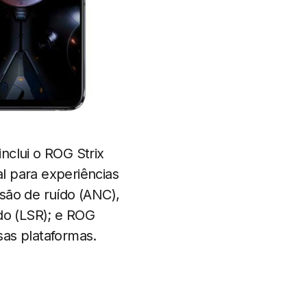
nclui o ROG Strix
l para experiências
são de ruído (ANC),
ido (LSR); e ROG
sas plataformas.