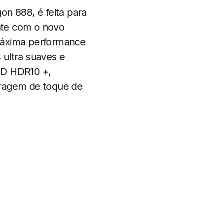
n 888, é feita para
nte com o novo
máxima performance
 ultra suaves e
ED HDR10 +,
tragem de toque de