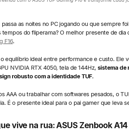
rpreenda com o ASUS TUF Gaming F16 e transforme cada 
 passa as noites no PC jogando ou que sempre fo
 tempos do fliperama? O melhor presente de dia d
g F16
.
o equilíbrio ideal entre performance e custo. Ele
 GPU NVIDIA RTX 4050, tela de 144Hz,
sistema de 
esign robusto com a identidade TUF.
ulos AAA ou trabalhar com softwares pesados, o TU
ia. É o presente ideal para o pai gamer que leva se
 que vive na rua: ASUS Zenbook A14