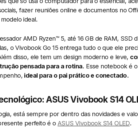
es que só usa o computador para o essencial, aces
sociais, fazer reuniões online e documentos no Off
 modelo ideal.
ssador AMD Ryzen™ 5, até 16 GB de RAM, SSD de 
das, o Vivobook Go 15 entrega tudo o que ele prec
lém disso, ele tem um design moderno e leve,
co
trução pensada para a rotina.
Esse notebook é o e
empenho,
ideal para o pai prático e conectado.
 tecnológico: ASUS Vivobook S14 O
gia, está sempre por dentro das novidades e valo
presente perfeito é o
ASUS Vivobook S14 OLED
.