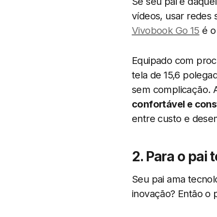
Se seu pai é daquel
vídeos, usar redes 
Vivobook Go 15
é o
Equipado com proce
tela de 15,6 polega
sem complicação. A
confortável e cons
entre custo e des
2. Para o pai
Seu pai ama tecnolo
inovação? Então o 