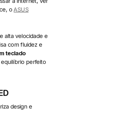
sar a internet, ver
ice, o
ASUS
alta velocidade e
isa com fluidez e
m teclado
quilíbrio perfeito
LED
riza design e