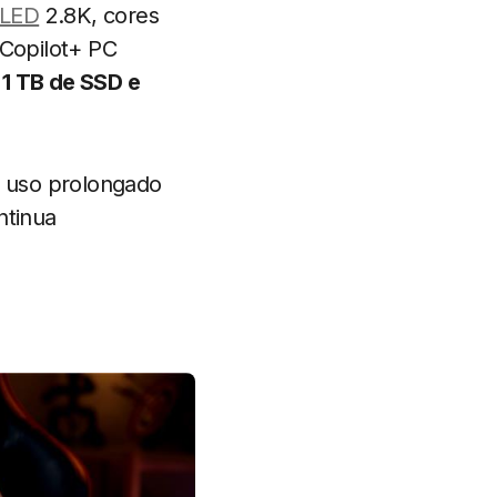
OLED
2.8K, cores
 Copilot+ PC
1 TB de SSD e
o uso prolongado
ntinua