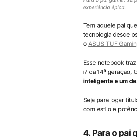
Para o pai gamer: su
experiência épica.
Tem aquele pai que
tecnologia desde os
o
ASUS TUF Gamin
Esse notebook traz 
i7 da 14ª geração,
inteligente e um d
Seja para jogar tít
com estilo e potênc
4. Para o pai