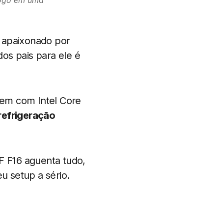
jogo em uma
i apaixonado por
os pais para ele é
 vem com Intel Core
refrigeração
F F16 aguenta tudo,
u setup a sério.