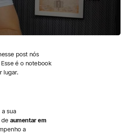
nesse post nós
. Esse é o notebook
 lugar.
 a sua
z de
aumentar em
empenho a