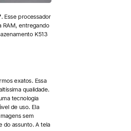
7
. Esse processador
ria RAM, entregando
armazenamento K513
sermos exatos. Essa
ltíssima qualidade.
uma tecnologia
vel de uso. Ela
o imagens sem
 do assunto. A tela