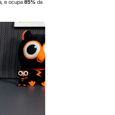
la, e ocupa
85%
da