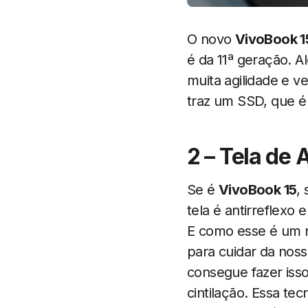
O novo
VivoBook 1
é da 11ª geração. 
muita agilidade e 
traz um SSD, que é
2 – Tela de 
Se é
VivoBook 15
,
tela é antirreflexo
E como esse é um n
para cuidar da noss
consegue fazer iss
cintilação. Essa te