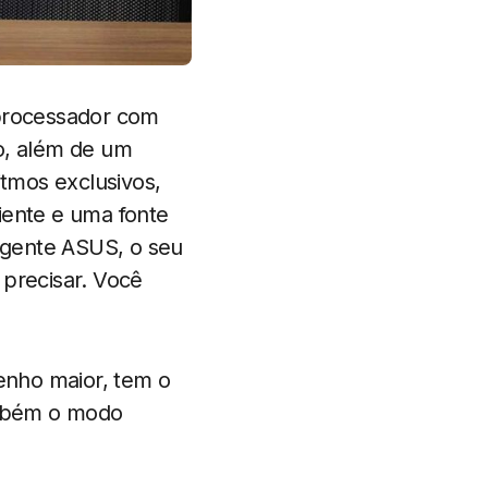
processador com
o, além de um
itmos exclusivos,
iente e uma fonte
igente ASUS, o seu
precisar. Você
enho maior, tem o
ambém o modo