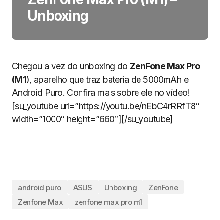
Unboxing
Chegou a vez do unboxing do
ZenFone Max Pro
(M1)
, aparelho que traz bateria de 5000mAh e
Android Puro. Confira mais sobre ele no vídeo!
[su_youtube url=”https://youtu.be/nEbC4rRRfT8″
width=”1000″ height=”660″][/su_youtube]
android puro
ASUS
Unboxing
ZenFone
Zenfone Max
zenfone max pro m1