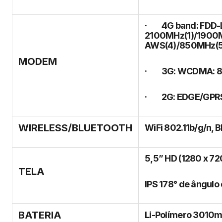
· 4G band: FDD-
2100MHz(1)/1900
AWS(4)/850MHz(5
MODEM
· 3G: WCDMA: 8
· 2G: EDGE/GPRS
WIRELESS/BLUETOOTH
WiFi 802.11b/g/n, B
5,5” HD (1280 x 72
TELA
IPS 178° de ângulo 
BATERIA
Li-Polímero 3010m