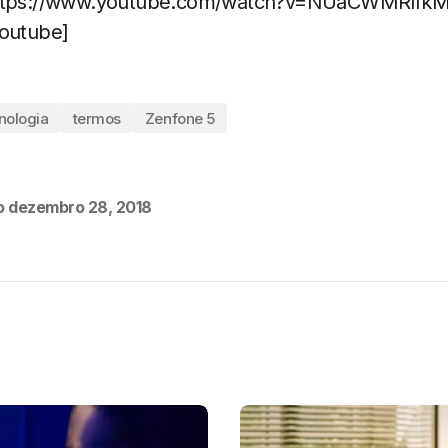
https://www.youtube.com/watch?v=NUaCWMRlfkM
youtube]
nologia
termos
Zenfone 5
o
dezembro 28, 2018