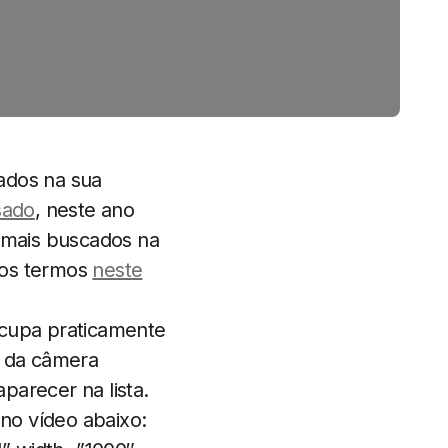
cados na sua
sado
, neste ano
 mais buscados na
 os termos
neste
ocupa praticamente
al da câmera
parecer na lista.
no vídeo abaixo: