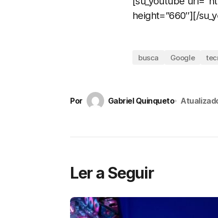
[su_youtube url=”
height=”660″][/su_
busca
Google
tec
Por
Gabriel Quinqueto
Atualizad
Ler a Seguir