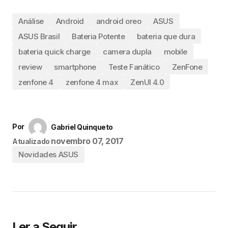
Análise
Android
android oreo
ASUS
ASUS Brasil
Bateria Potente
bateria que dura
bateria quick charge
camera dupla
mobile
review
smartphone
Teste Fanático
ZenFone
zenfone 4
zenfone 4 max
ZenUI 4.0
Por
Gabriel Quinqueto
novembro 07, 2017
Atualizado
Novidades ASUS
Ler a Seguir