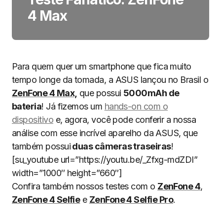
4 Max
Para quem quer um smartphone que fica muito
tempo longe da tomada, a ASUS lançou no Brasil o
ZenFone 4 Max,
que possui
5000mAh de
bateria
! Já fizemos um
hands-on com o
dispositivo
e, agora, você pode conferir a nossa
análise com esse incrível aparelho da ASUS, que
também possui
duas câmeras traseiras
!
[su_youtube url=”https://youtu.be/_Zfxg-mdZDI”
width=”1000″ height=”660″]
Confira também nossos testes com o
ZenFone 4
,
ZenFone 4 Selfie
e
ZenFone 4 Selfie Pro
.