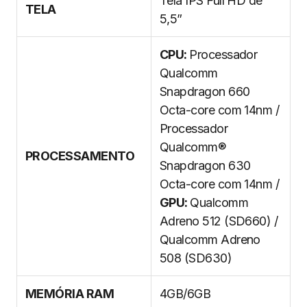
Tela IPS Full HD de
TELA
5,5”
CPU:
Processador
Qualcomm
Snapdragon 660
Octa-core com 14nm /
Processador
Qualcomm®
PROCESSAMENTO
Snapdragon 630
Octa-core com 14nm /
GPU:
Qualcomm
Adreno 512 (SD660) /
Qualcomm Adreno
508 (SD630)
MEMÓRIA RAM
4GB/6GB