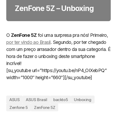
ZenFone 5Z – Unboxing
O
ZenFone 5Z
foi uma surpresa pra nós! Primeiro,
por ter vindo ao Brasil
. Segundo, por ter chegado
com um preço arrasador dentro da sua categoria. É
hora de fazer o unboxing deste smartphone
incrível!
[su_youtube url=”https://youtu.be/nP4_OIXebPQ”
width=”1000″ height=”660″][/su_youtube]
ASUS
ASUS Brasil
backto5
Unboxing
Zenfone 5
ZenFone 5Z