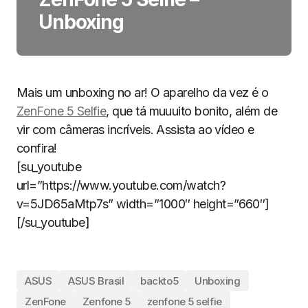
Unboxing
Mais um unboxing no ar! O aparelho da vez é o
ZenFone 5 Selfie
, que tá muuuito bonito, além de
vir com câmeras incríveis. Assista ao vídeo e
confira!
[su_youtube
url=”https://www.youtube.com/watch?
v=5JD65aMtp7s” width=”1000″ height=”660″]
[/su_youtube]
ASUS
ASUS Brasil
backto5
Unboxing
ZenFone
Zenfone 5
zenfone 5 selfie