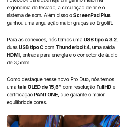
ergonomia do teclado, a circulação de ar e o
sistema de som. Além disso o
ScreenPad Plus
ganhou uma angulação maior graças ao Ergolift.
Para as conexões, nós temos uma
USB tipo A 3.2
,
duas
USB tipo C
com
Thunderbolt 4
, uma saída
HDMI
, entrada para energia e o conector de áudio
de 3,5mm.
Como destaque nesse novo Pro Duo, nós temos
uma
tela OLED de 15,6″
com resolução
FullHD
e
certificação
PANTONE
, que garante o maior
equilíbriode cores.