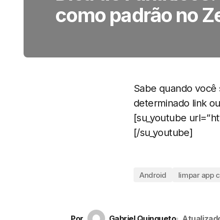
como padrão no Z
Sabe quando você s
determinado link o
[su_youtube url=”h
[/su_youtube]
Android
limpar app 
Por
Gabriel Quinqueto
Atualizad