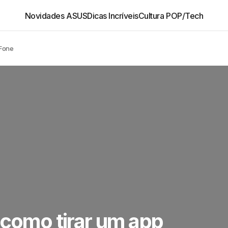
Novidades ASUS
Dicas Incríveis
Cultura POP/Tech
nFone
 como tirar um app