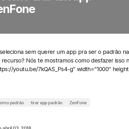
enFone
eleciona sem querer um app pra ser o padrão na 
u recurso? Nós te mostramos como desfazer isso na
ttps://youtu.be/7kQAS_Ps4-g” width=”1000″ heigh
como padrão
tirar app padrão
ZenFone
o
abril 03, 2018