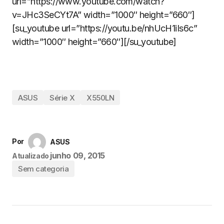
url=”https://www.youtube.com/watch?
v=JHc3SeCYt7A” width=”1000″ height=”660″]
[su_youtube url=”https://youtu.be/nhUcH1iIs6c”
width=”1000″ height=”660″][/su_youtube]
ASUS
Série X
X550LN
Por
ASUS
junho 09, 2015
Atualizado
Sem categoria