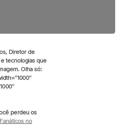
s, Diretor de
 e tecnologias que
 imagem. Olha só:
width=”1000″
”1000″
você perdeu os
Fanáticos no