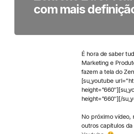
com mais definiç
É hora de saber tud
Marketing e Produto
fazem a tela do Zen
[su_youtube url=”
height=”660″][su_y
height=”660″][/su_
No próximo vídeo, 
outros capítulos da