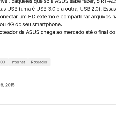
ível, daqueles que só a ASUS sabe fazer, o RT-A
tas USB (uma é USB 3.0 e a outra, USB 2.0). Essa
conectar um HD externo e compartilhar arquivos n
3G ou 4G do seu smartphone.
roteador da ASUS chega ao mercado até o final do
300
Internet
Roteador
8, 2015