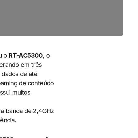
u o
RT-AC5300
, o
perando em três
 dados de até
treaming de conteúdo
ssui muitos
 a banda de 2,4GHz
ência.