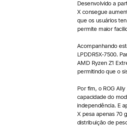
Desenvolvido a part
X consegue aumenta
que os usuários te
permite maior facil
Acompanhando esta
LPDDR5X-7500. Par
AMD Ryzen Z1 Extr
permitindo que o si
Por fim, o ROG All
capacidade do mode
independência. E ap
X pesa apenas 70 g
distribuição de pes