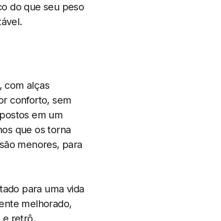
co do que seu peso
ável.
, com alças
or conforto, sem
dispostos em um
hos que os torna
 são menores, para
stado para uma vida
lmente melhorado,
 e retrô.