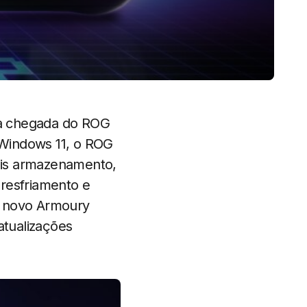
 a chegada do ROG
o Windows 11, o ROG
ais armazenamento,
 resfriamento e
o novo Armoury
atualizações