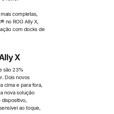
 mais completas,
C® no ROG Ally X,
cação com docks de
lly X
ue são 23%
r. Dois novos
a cima e para fora,
ta nova solução
dispositivo,
ensível ao toque,