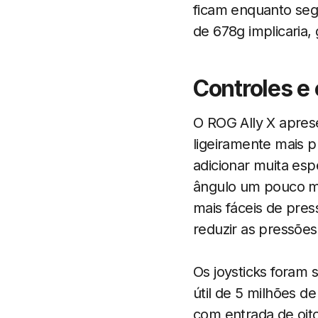
ficam enquanto seg
de 678g implicaria,
Controles e
O ROG Ally X apres
ligeiramente mais 
adicionar muita esp
ângulo um pouco ma
mais fáceis de pre
reduzir as pressões
Os joysticks foram 
útil de 5 milhões d
com entrada de oito 