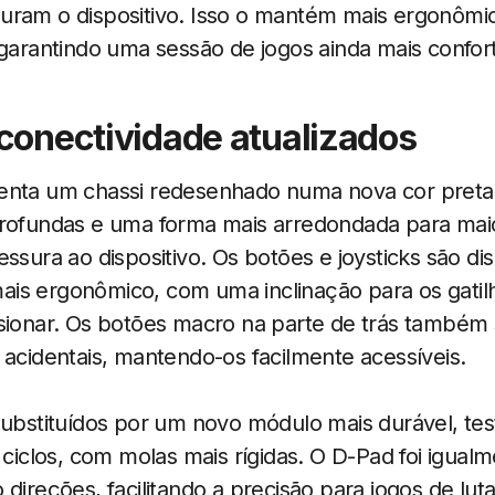
uram o dispositivo. Isso o mantém mais ergonômi
 garantindo uma sessão de jogos ainda mais confort
 conectividade atualizados
enta um chassi redesenhado numa nova cor preta
profundas e uma forma mais arredondada para mai
essura ao dispositivo. Os botões e joysticks são 
is ergonômico, com uma inclinação para os gatil
ssionar. Os botões macro na parte de trás também
 acidentais, mantendo-os facilmente acessíveis.
substituídos por um novo módulo mais durável, te
e ciclos, com molas mais rígidas. O D-Pad foi igua
direções, facilitando a precisão para jogos de luta