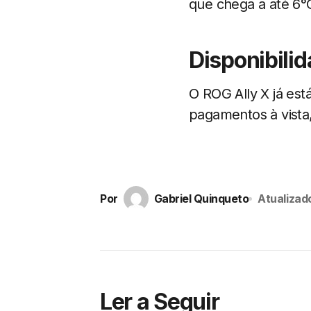
que chega a até 6°C
Disponibili
O ROG Ally X já est
pagamentos à vista,
Por
Gabriel Quinqueto
Atualizad
Ler a Seguir