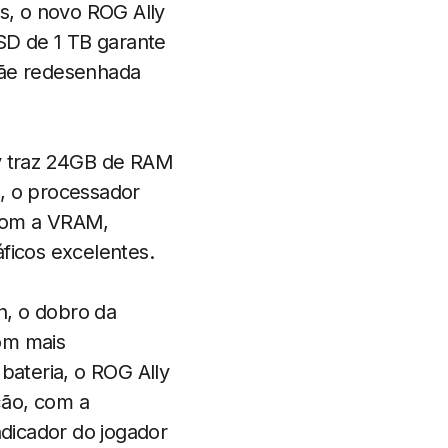
os, o novo ROG Ally
SD de 1 TB garante
mãe redesenhada
y traz 24GB de RAM
, o processador
com a VRAM,
ficos excelentes.
h, o dobro da
om mais
bateria, o ROG Ally
ção, com a
ndicador do jogador