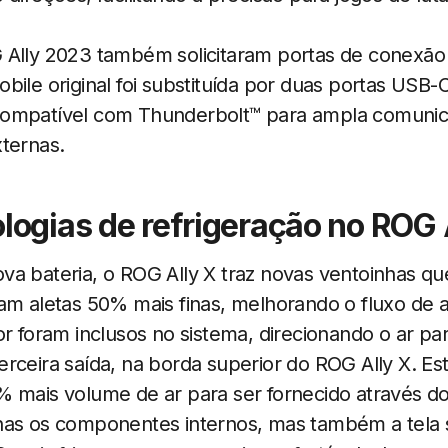
 Ally 2023 também solicitaram portas de conexão
bile original foi substituída por duas portas USB-
compatível com Thunderbolt™ para ampla comuni
ternas.
logias de refrigeração
no ROG A
va bateria, o ROG Ally X traz novas ventoinhas q
am aletas 50% mais finas, melhorando o fluxo de a
or foram inclusos no sistema, direcionando o ar par
rceira saída, na borda superior do ROG Ally X. Es
 mais volume de ar para ser fornecido através do 
nas os componentes internos, mas também a tela s