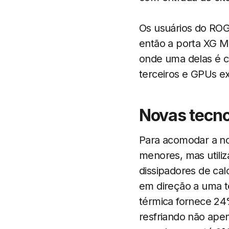
Os usuários do ROG
então a porta XG Mo
onde uma delas é 
terceiros e GPUs ex
Novas tecno
Para acomodar a no
menores, mas utiliz
dissipadores de cal
em direção a uma te
térmica fornece 24%
resfriando não ape