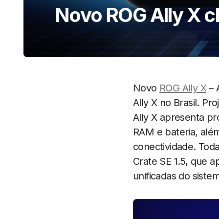
Novo ROG Ally X ch
Novo
ROG Ally X
– 
Ally X no Brasil. P
Ally X apresenta p
RAM e bateria, alé
conectividade. Tod
Crate SE 1.5, que a
unificadas do siste