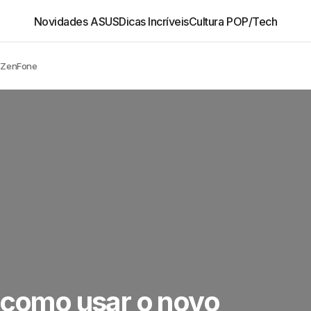
Novidades ASUS
Dicas Incríveis
Cultura POP/Tech
o ZenFone
 como usar o novo