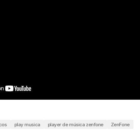
cos
play musica
player de música zenfone
ZenFone