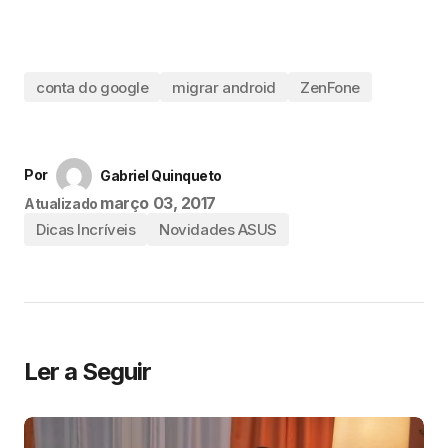
conta do google
migrar android
ZenFone
Por
Gabriel Quinqueto
março 03, 2017
Atualizado
Dicas Incríveis
Novidades ASUS
Ler a Seguir