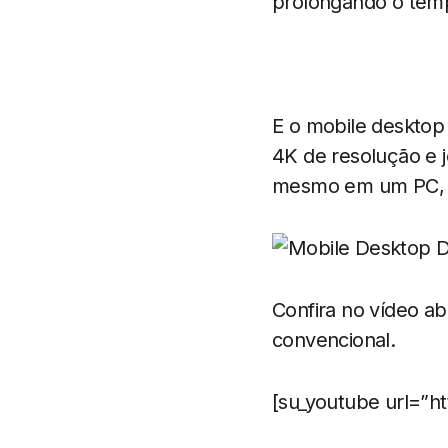
prolongando o temp
E o mobile desktop
4K de resolução e 
mesmo em um PC, c
Confira no vídeo a
convencional.
[su_youtube url=”h