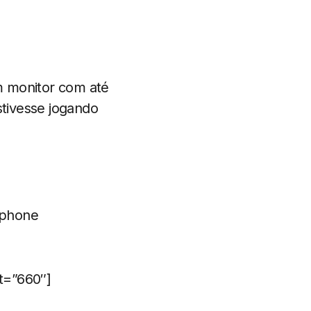
m monitor com até
tivesse jogando
tphone
t=”660″]