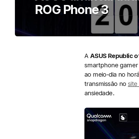
ROG Phone 3
A
ASUS Republic o
smartphone gamer s
ao meio-dia no horá
transmissão no
sit
ansiedade.