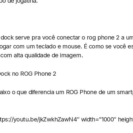
o de jogatina.
 dock serve pra você conectar o rog phone 2 a u
jogar com um teclado e mouse. É como se você es
om alta qualidade de imagem.
baixo o que diferencia um ROG Phone de um smar
ttps://youtu.be/jkZwkhZawN4″ width=”1000″ heigh