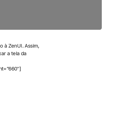
o à ZenUI. Assim,
ar a tela da
ht=”660″]