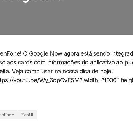
ZenFone! O Google Now agora está sendo integrad
o aos cards com informações do aplicativo ao pux
eita. Veja como usar na nossa dica de hoje!
ttps://youtu.be/Wy_6opGvE5M” width=”1000″ heig
enFone
ZenUI