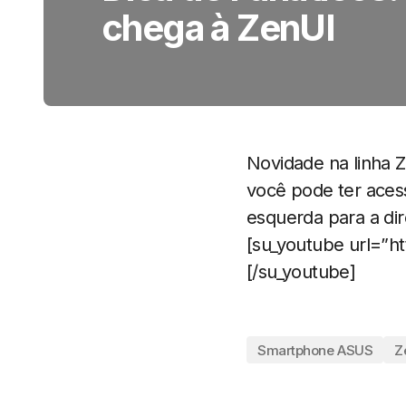
chega à ZenUI
Novidade na linha 
você pode ter acess
esquerda para a dir
[su_youtube url=”h
[/su_youtube]
Smartphone ASUS
Z