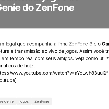
Genie do ZenFone
m legal que acompanha a linha
ZenFone 3
é o
Ga
tura e transmissão ao vivo de jogos. Assim você tr
 em tempo real com seus amigos. Veja como utili
náticos de hoje.
https://www.youtube.com/watch?v=aYcLwh83uuQ” 
youtube]
e genie
jogos
ZenFone