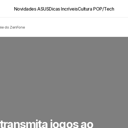
Novidades ASUS
Dicas Incríveis
Cultura POP/Tech
enie do ZenFone
 transmita jogos ao