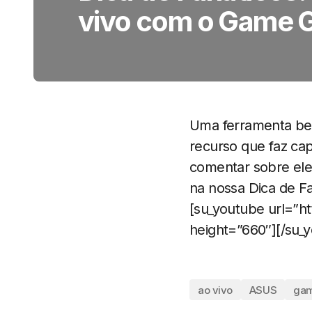
vivo com o Game 
Uma ferramenta be
recurso que faz cap
comentar sobre ele
na nossa Dica de Fa
[su_youtube url=”
height=”660″][/su_
ao vivo
ASUS
gam