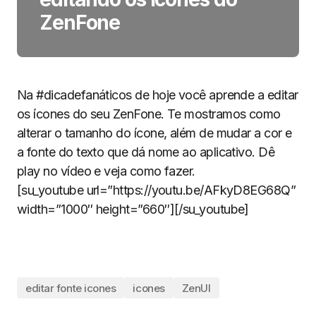
ZenFone
Na #dicadefanáticos de hoje você aprende a editar
os ícones do seu ZenFone. Te mostramos como
alterar o tamanho do ícone, além de mudar a cor e
a fonte do texto que dá nome ao aplicativo. Dê
play no vídeo e veja como fazer.
[su_youtube url=”https://youtu.be/AFkyD8EG68Q”
width=”1000″ height=”660″][/su_youtube]
editar fonte icones
icones
ZenUI