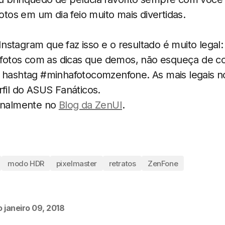
fotos em um dia feio muito mais divertidas.
stagram que faz isso e o resultado é muito legal
s fotos com as dicas que demos, não esqueça de co
a hashtag #minhafotocomzenfone. As mais legais 
rfil do ASUS Fanáticos.
ginalmente no
Blog da ZenUI
.
modo HDR
pixelmaster
retratos
ZenFone
o
janeiro 09, 2018