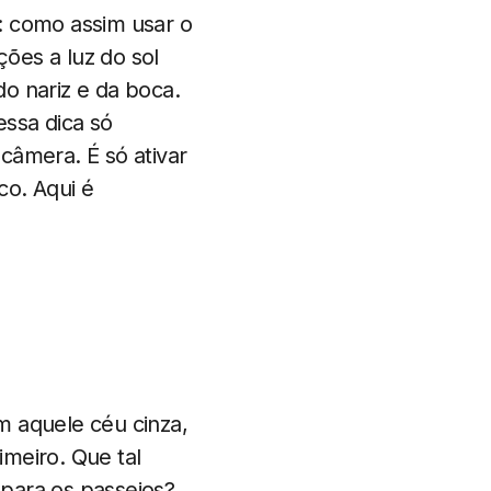
: como assim usar o
ões a luz do sol
o nariz e da boca.
ssa dica só
câmera. É só ativar
co. Aqui é
m aquele céu cinza,
meiro. Que tal
para os passeios?