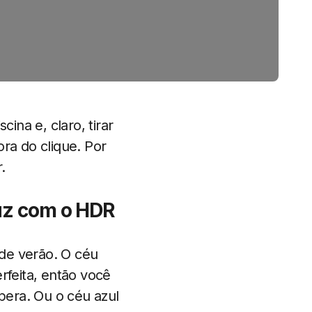
ina e, claro, tirar
ra do clique. Por
.
luz com o HDR
de verão. O céu
rfeita, então você
spera. Ou o céu azul