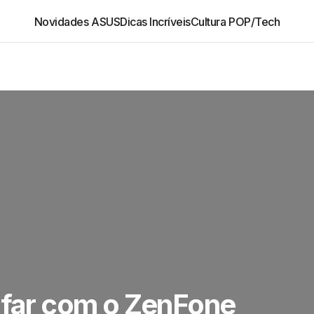
Novidades ASUS
Dicas Incríveis
Cultura POP/Tech
afar com o ZenFone