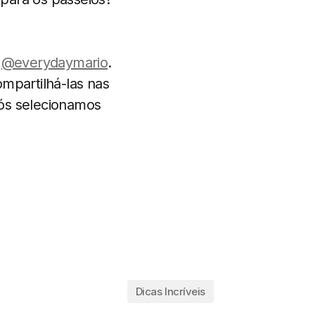
:
@everydaymario
.
mpartilhá-las nas
nós selecionamos
Dicas Incríveis