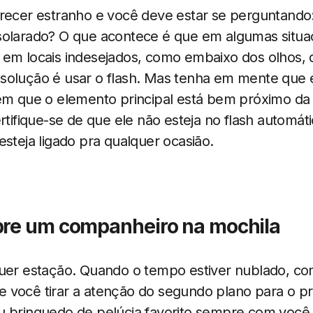
arecer estranho e você deve estar se perguntando
solarado? O que acontece é que em algumas situaç
 em locais indesejados, como embaixo dos olhos, d
solução é usar o flash. Mas tenha em mente que e
em que o elemento principal está bem próximo da 
rtifique-se de que ele não esteja no flash automáti
esteja ligado pra qualquer ocasião.
pre um companheiro na mochila
quer estação. Quando o tempo estiver nublado, co
 você tirar a atenção do segundo plano para o pri
u brinquedo de pelúcia favorito sempre com você 