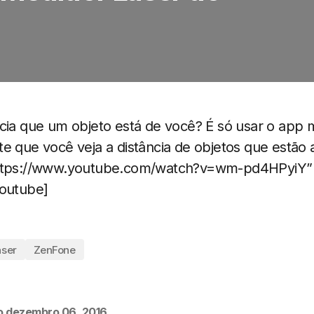
cia que um objeto está de você? É só usar o app 
e que você veja a distância de objetos que estão a
https://www.youtube.com/watch?v=wm-pd4HPyiY”
youtube]
aser
ZenFone
o
dezembro 06, 2016