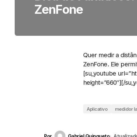
ZenFone
Quer medir a distân
ZenFone. Ele permit
[su_youtube url=”
height=”660″][/su_
Aplicativo
medidor l
Por
Gabriel Quinqueto
Atualizad