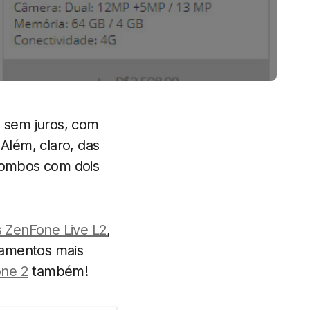
 sem juros, com
 Além, claro, das
combos com dois
s ZenFone Live L2
,
çamentos mais
ne 2
também!