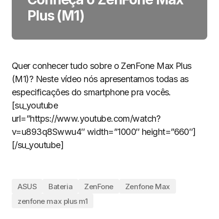
Plus (M1)
Quer conhecer tudo sobre o ZenFone Max Plus
(M1)? Neste vídeo nós apresentamos todas as
especificações do smartphone pra vocês.
[su_youtube
url=”https://www.youtube.com/watch?
v=u893q8Swwu4″ width=”1000″ height=”660″]
[/su_youtube]
ASUS
Bateria
ZenFone
Zenfone Max
zenfone max plus m1