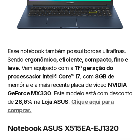
Esse notebook também possui bordas ultrafinas.
Sendo e
rgonômico, eficiente, compacto, fino e
leve
. Vem equipado com a
11ª geração do
processador Intel® Core™ i7
, com
8GB
de
memória e a mais recente placa de vídeo
NVIDIA
GeForce MX330
. Este modelo está com desconto
de
28,6%
na
Loja ASUS
.
Clique aqui para
comprar.
Notebook ASUS X515EA-EJ1320