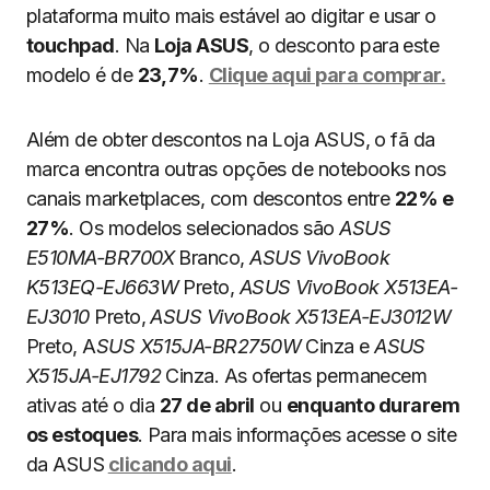
plataforma muito mais estável ao digitar e usar o
touchpad
. Na
Loja ASUS
, o desconto para este
modelo é de
23,7%
.
Clique aqui para comprar.
Além de obter descontos na Loja ASUS, o fã da
marca encontra outras opções de notebooks nos
canais marketplaces, com descontos entre
22% e
27%
. Os modelos selecionados são
ASUS
E510MA-BR700X
Branco,
ASUS VivoBook
K513EQ-EJ663W
Preto,
ASUS VivoBook X513EA-
EJ3010
Preto,
ASUS VivoBook X513EA-EJ3012W
Preto, A
SUS X515JA-BR2750W
Cinza e
ASUS
X515JA-EJ1792
Cinza. As ofertas permanecem
ativas até o dia
27 de abril
ou
enquanto durarem
os estoques
. Para mais informações acesse o site
da ASUS
clicando aqui
.