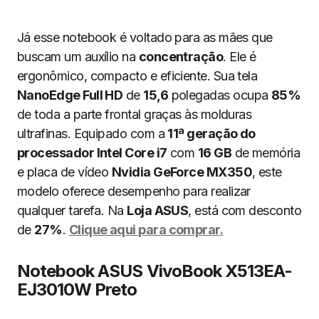
Já esse notebook é voltado para as mães que
buscam um auxílio na
concentração
. Ele é
ergonômico, compacto e eficiente. Sua tela
NanoEdge Full HD
de
15,6
polegadas ocupa
85%
de toda a parte frontal graças às molduras
ultrafinas. Equipado com a
11ª geração do
processador Intel Core i7
com
16 GB
de memória
e placa de vídeo
Nvidia GeForce MX350
, este
modelo oferece desempenho para realizar
qualquer tarefa. Na
Loja ASUS
, está com desconto
de
27%
.
Clique aqui para comprar.
Notebook ASUS VivoBook X513EA-
EJ3010W Preto