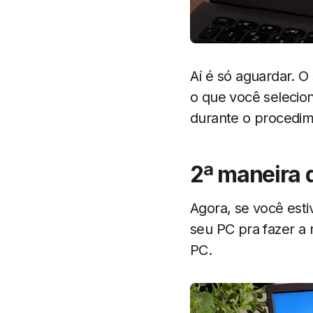
Aí é só aguardar. O
o que você selecio
durante o procedim
2ª maneira 
Agora, se você est
seu PC pra fazer a r
PC.