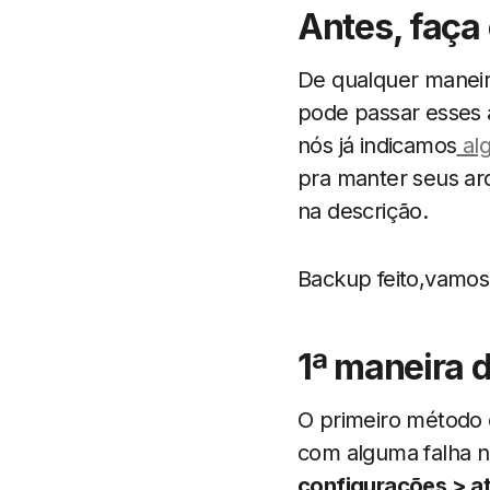
Antes, faça
De qualquer maneir
pode passar esses 
nós já indicamos
alg
pra manter seus ar
na descrição.
Backup feito,vamos
1ª maneira 
O primeiro método é
com alguma falha nã
configurações > a