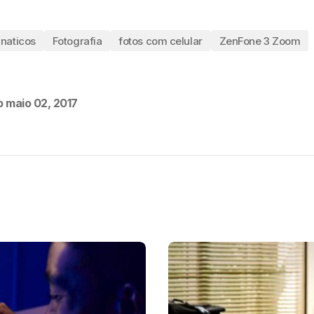
naticos
Fotografia
fotos com celular
ZenFone 3 Zoom
o
maio 02, 2017