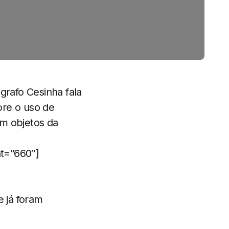
grafo Cesinha fala
bre o uso de
om objetos da
t=”660″]
e já foram