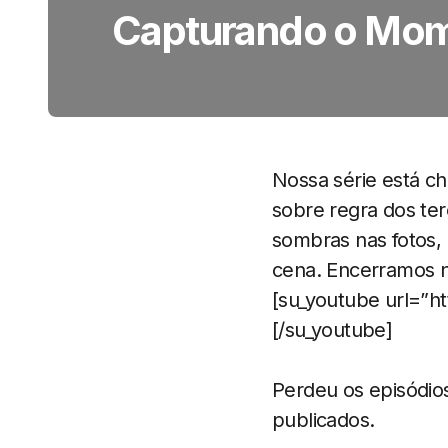
Capturando o Mom
Nossa série está ch
sobre regra dos te
sombras nas fotos,
cena. Encerramos n
[su_youtube url=”h
[/su_youtube]
Perdeu os episódio
publicados.