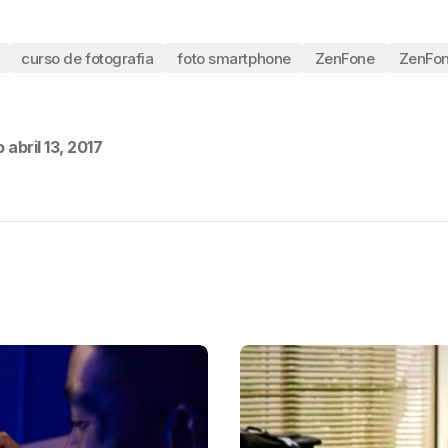
curso de fotografia
foto smartphone
ZenFone
ZenFo
o
abril 13, 2017