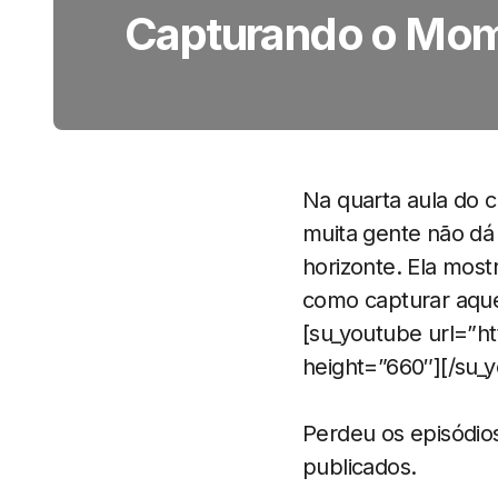
Capturando o Mom
Na quarta aula do 
muita gente não dá
horizonte. Ela mos
como capturar aque
[su_youtube url=”
height=”660″][/su_
Perdeu os episódio
publicados.