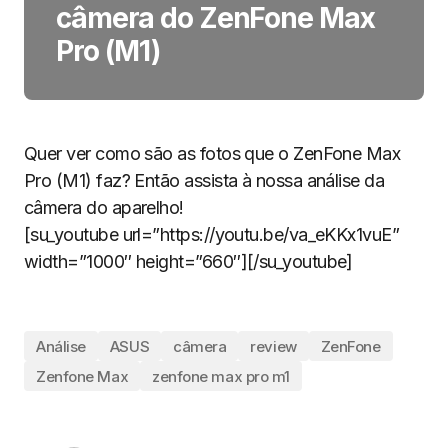
câmera do ZenFone Max
Pro (M1)
Quer ver como são as fotos que o ZenFone Max
Pro (M1) faz? Então assista à nossa análise da
câmera do aparelho!
[su_youtube url=”https://youtu.be/va_eKKx1vuE”
width=”1000″ height=”660″][/su_youtube]
Análise
ASUS
câmera
review
ZenFone
Zenfone Max
zenfone max pro m1