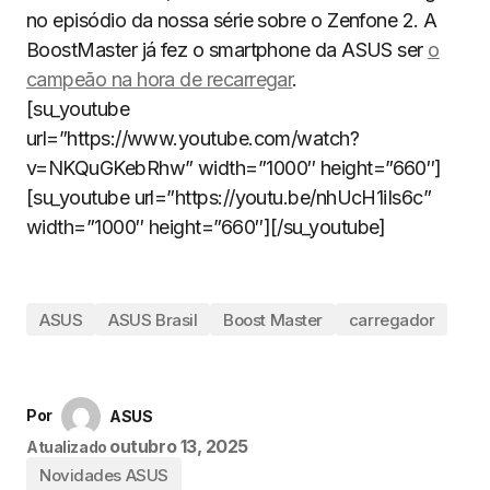
no episódio da nossa série sobre o Zenfone 2. A
BoostMaster já fez o smartphone da ASUS ser
o
campeão na hora de recarregar
.
[su_youtube
url=”https://www.youtube.com/watch?
v=NKQuGKebRhw” width=”1000″ height=”660″]
[su_youtube url=”https://youtu.be/nhUcH1iIs6c”
width=”1000″ height=”660″][/su_youtube]
ASUS
ASUS Brasil
Boost Master
carregador
Por
ASUS
outubro 13, 2025
Atualizado
Novidades ASUS