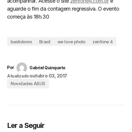
acompanhar. Acesse o site
zenfone4.com.br
e
aguarde o fim da contagem regressiva. O evento
começa às 18h.30
bastidores
Brasil
we love photo
zenfone 4
Por
Gabriel Quinqueto
outubro 03, 2017
Atualizado
Novidades ASUS
Ler a Seguir