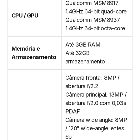
Qualcomm MSM8917
1.4GHz 64-bit quad-core
CPU / GPU
Qualcomm MSM8937
1.4GHz 64-bit octa-core
Até 3GB RAM
Memória e
Até 32GB
Armazenamento
armazenamento
Câmera frontal: 8MP /
abertura f/2.2
Câmera principal: 13MP /
abertura f/2.0 com 0,03s
PDAF
Câmera wide angle: 8MP
/ 120° wide-angle lentes
6p