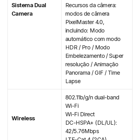
Sistema Dual
Recursos da câmera:
Camera
modos de câmera
PixelMaster 4.0,
incluindo: Modo
automático com modo
HDR / Pro / Modo
Embelezamento / Super
resolução / Animação
Panorama / GIF / Time
Lapse
802.11b/g/n dual-band
Wi-Fi
Wi-Fi Direct
Wireless
DC-HSPA+ (DL/UL):
42/5.76Mbps
LTE-Cat 4 (2CA)