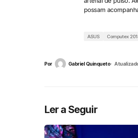
arterial de pulso. A
possam acompanhar 
ASUS
Computex 201
Por
Gabriel Quinqueto
Atualizad
Ler a Seguir