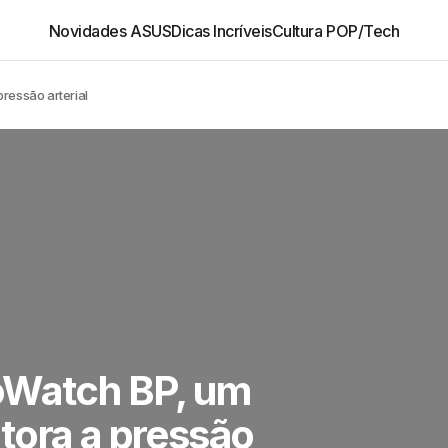
Novidades ASUS
Dicas Incríveis
Cultura POP/Tech
ressão arterial
oWatch BP, um
tora a pressão