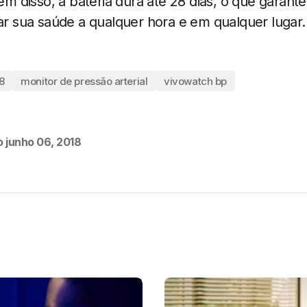
lém disso, a bateria dura até 28 dias, o que garant
sua saúde a qualquer hora e em qualquer lugar.
8
monitor de pressão arterial
vivowatch bp
o
junho 06, 2018