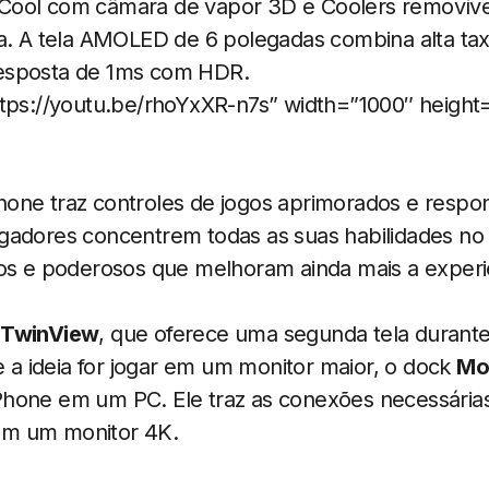
ool com câmara de vapor 3D e Coolers removívei
a. A tela AMOLED de 6 polegadas combina alta tax
esposta de 1ms com HDR.
ttps://youtu.be/rhoYxXR-n7s” width=”1000″ height
one traz controles de jogos aprimorados e respon
gadores concentrem todas as suas habilidades no
vos e poderosos que melhoram ainda mais a exper
 TwinView
, que oferece uma segunda tela durante
se a ideia for jogar em um monitor maior, o dock
Mo
hone em um PC. Ele traz as conexões necessárias
m um monitor 4K.