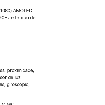
0×1080) AMOLED
 90Hz e tempo de
s, proximidade,
nsor de luz
ais, giroscópio,
×2 MIMO