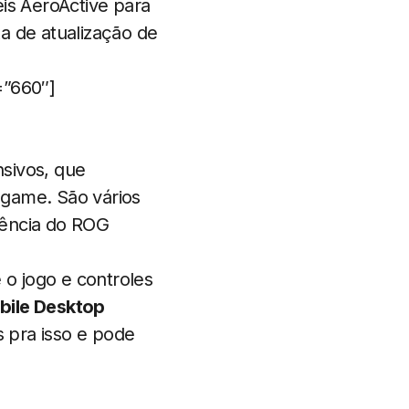
s AeroActive para
a de atualização de
=”660″]
sivos, que
 game. São vários
iência do ROG
 o jogo e controles
bile Desktop
 pra isso e pode