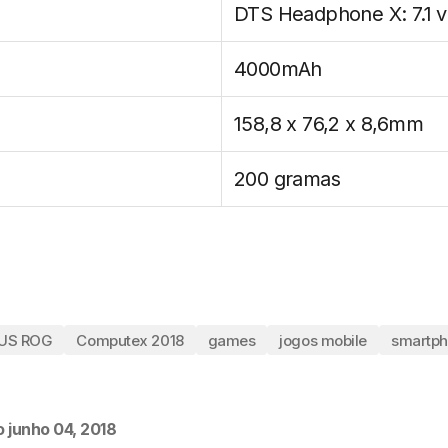
DTS Headphone X: 7.1 vi
4000mAh
158,8 x 76,2 x 8,6mm
200 gramas
US ROG
Computex 2018
games
jogos mobile
smartph
o
junho 04, 2018