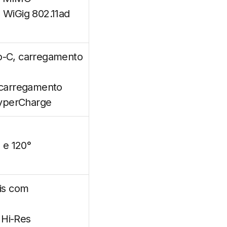
e WiGig 802.11ad
po-C, carregamento
, carregamento
yperCharge
 e 120°
ais com
 Hi-Res