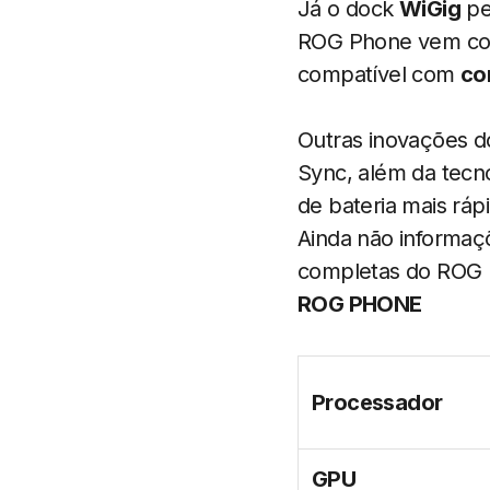
Já o dock
WiGig
per
ROG Phone vem com 
compatível com
co
Outras inovações d
Sync, além da tecn
de bateria mais ráp
Ainda não informaçõ
completas do ROG 
ROG PHONE
Processador
GPU