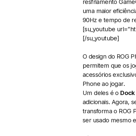
resfriamento GameC
uma maior eficiênci
90Hz e tempo de r
[su_youtube url=”h
[/su_youtube]
O design do ROG Ph
permitem que os jo
acessórios exclusi
Phone ao jogar.
Um deles é o
Dock
adicionais. Agora, 
transforma o ROG P
ser usado mesmo e