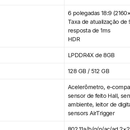
6 polegadas 18:9 (216
Taxa de atualização de
resposta de 1ms
HDR
LPDDR4X de 8GB
128 GB / 512 GB
Acelerômetro, e-compas
sensor de feito Hall, se
ambiente, leitor de digit
sensors AirTrigger
802.11a/b/g/n/ac/ad 2