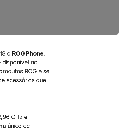
018 o
ROG Phone
,
 disponível no
 produtos ROG e se
de acessórios que
,96 GHz e
ma único de