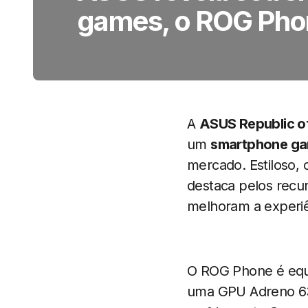
games, o ROG Pho
A
ASUS Republic o
um
smartphone g
mercado. Estiloso,
destaca pelos recu
melhoram a experiê
O ROG Phone é equ
uma GPU Adreno 630