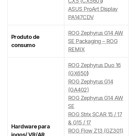
CX5 (CX5601
)
ASUS ProArt Display
PA147CDV
ROG Zephyrus G14 AW
Produto de
SE Packaging – ROG
consumo
REMIX
ROG Zephyrus Duo 16
(GX650
)
ROG Zephyrus G14
(GA402)
ROG Zephyrus G14 AW
SE
ROG Strix SCAR 15 / 17
& G15 / 17
Hardware para
ROG Flow Z13 (GZ301)
jogos/ VR/AR