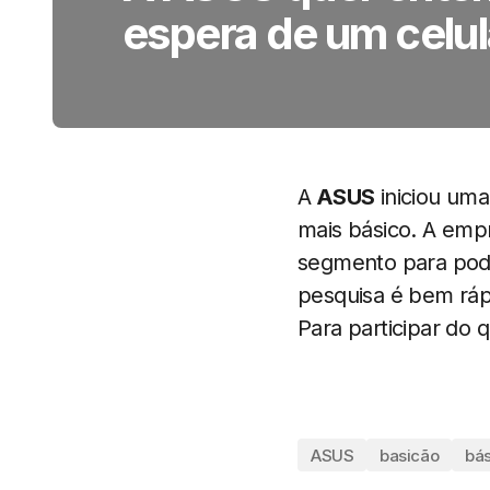
espera de um celul
A
ASUS
iniciou uma
mais básico. A emp
segmento para pode
pesquisa é bem ráp
Para participar do 
ASUS
basicão
bás